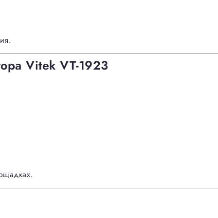
ия.
тора Vitek VT-1923
лощадках.