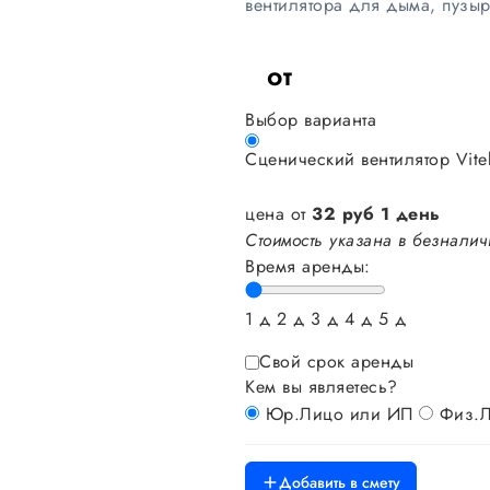
вентилятора для дыма, пузыр
от
Выбор варианта
Сценический вентилятор Vite
цена от
32
руб
1 день
Стоимость указана в безналич
Время аренды:
1 д
2 д
3 д
4 д
5 д
Свой срок аренды
Кем вы являетесь?
Юр.Лицо или ИП
Физ.
Добавить в смету