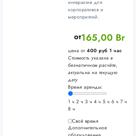
интерактив для
корпоративов и
мероприятий.
от
165,00
Br
цена от
400
руб
1 час
Стоимость указана в
безналичном расчёте,
актуальна на текущую
дату
Время аренды:
1 ч
2 ч
3 ч
4 ч
5 ч
6 ч
7 ч
8 ч
Своё время
Дополнительное
оборудование