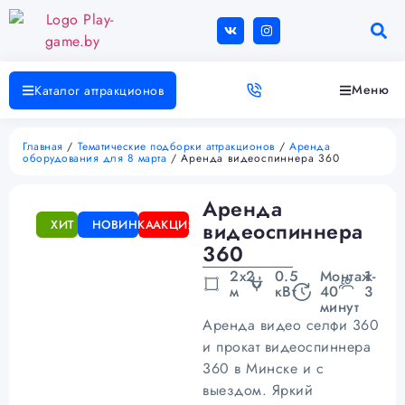
Меню
Каталог аттракционов
Главная
/
Тематические подборки аттракционов
/
Аренда
оборудования для 8 марта
/ Аренда видеоспиннера 360
Аренда
ХИТ
НОВИНКА
АКЦИЯ
видеоспиннера
360
2х2
0.5
Монтаж
1-
м
кВт
40
3
минут
Аренда видео селфи 360
и прокат видеоспиннера
360 в Минске и с
выездом. Яркий