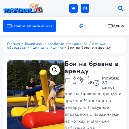
Меню
Каталог аттракционов
Главная
/
Тематические подборки аттракционов
/
Аренда
оборудования для мальчишника
/ Бои на бревне в аренду
Бои на бревне в
аренду
6×6
1
Монтаж
2
м
кВт
30
минут
Бои на бревне в аренду и
прокат в Минске и по
Беларуси. Надувной
аттракцион с поединками
на кочках и мягкими
бабуками для