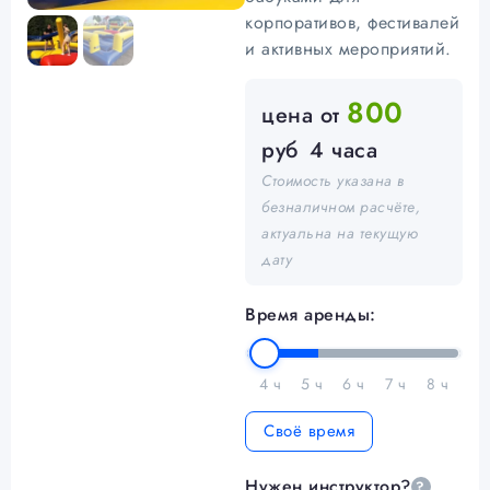
корпоративов, фестивалей
и активных мероприятий.
800
цена от
руб
4 часа
Стоимость указана в
безналичном расчёте,
актуальна на текущую
дату
Время аренды:
4 ч
5 ч
6 ч
7 ч
8 ч
Своё время
Нужен инструктор?
?