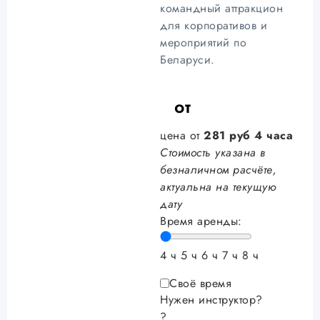
командный аттракцион
для корпоративов и
мероприятий по
Беларуси.
от
цена от
281
руб
4 часа
Стоимость указана в
безналичном расчёте,
актуальна на текущую
дату
Время аренды:
4 ч
5 ч
6 ч
7 ч
8 ч
Своё время
Нужен инструктор?
?