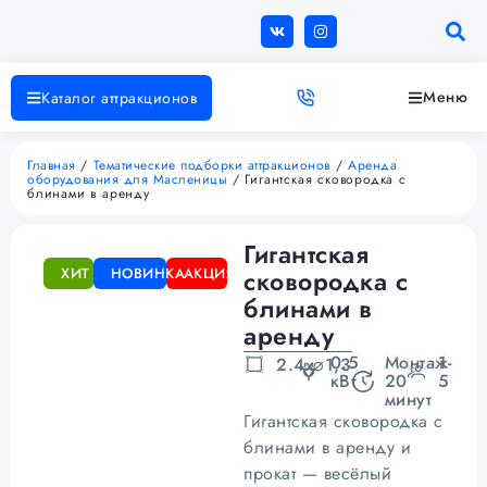
Меню
Каталог аттракционов
Главная
/
Тематические подборки аттракционов
/
Аренда
оборудования для Масленицы
/ Гигантская сковородка с
блинами в аренду
Гигантская
ХИТ
НОВИНКА
АКЦИЯ
сковородка с
блинами в
аренду
0.5
Монтаж
1-
2.4х⌀1,3
кВт
20
5
минут
Гигантская сковородка с
блинами в аренду и
прокат — весёлый