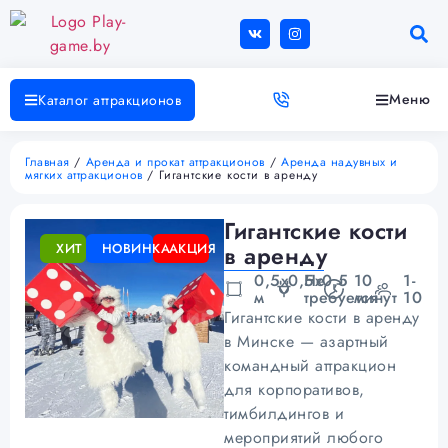
Меню
Каталог аттракционов
Главная
/
Аренда и прокат аттракционов
/
Аренда надувных и
мягких аттракционов
/ Гигантские кости в аренду
Гигантские кости
ХИТ
НОВИНКА
АКЦИЯ
в аренду
0,5х0,5х0,5
Не
10
1-
м
требуется
минут
10
Гигантские кости в аренду
в Минске — азартный
командный аттракцион
для корпоративов,
тимбилдингов и
мероприятий любого