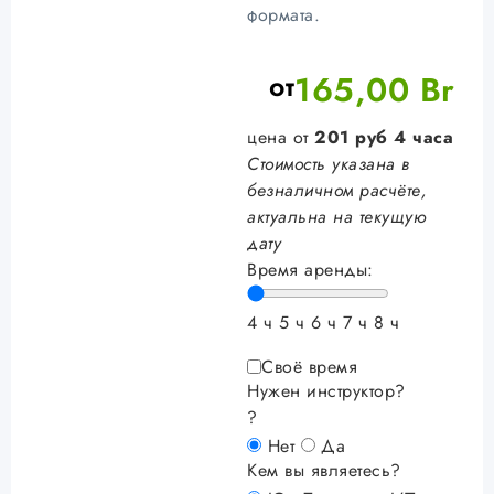
формата.
от
165,00
Br
цена от
201
руб
4 часа
Стоимость указана в
безналичном расчёте,
актуальна на текущую
дату
Время аренды:
4 ч
5 ч
6 ч
7 ч
8 ч
Своё время
Нужен инструктор?
?
Нет
Да
Кем вы являетесь?