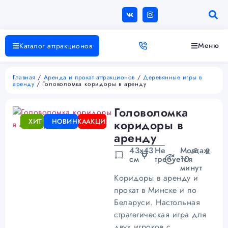
Меню
Каталог аттракционов
Главная
/
Аренда и прокат аттракционов
/
Деревянные игры в
аренду
/ Головоломка коридоры в аренду
Головоломка
ХИТ
НОВИНКА
АКЦИЯ
коридоры в
аренду
43х43
Не
Монтаж
2
см
требуется
10
минут
Коридоры в аренду и
прокат в Минске и по
Беларуси. Настольная
стратегическая игра для
двух игроков с