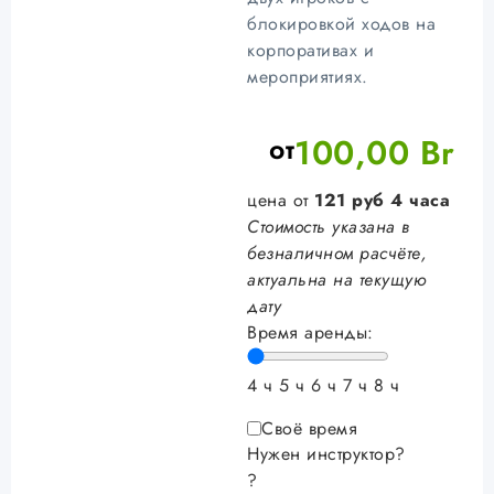
блокировкой ходов на
корпоративах и
мероприятиях.
от
100,00
Br
цена от
121
руб
4 часа
Стоимость указана в
безналичном расчёте,
актуальна на текущую
дату
Время аренды:
4 ч
5 ч
6 ч
7 ч
8 ч
Своё время
Нужен инструктор?
?