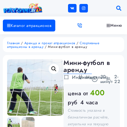
Меню
Каталог аттракционов
Главная
/
Аренда и прокат аттракционов
/
Спортивные
аттракционы в аренду
/ Мини-футбол в аренду
Мини-футбол в
аренду
30
2-
Индивидуально
Нет
минут
22
400
цена от
руб
4 часа
Стоимость указана в
безналичном расчёте,
актуальна на текущую