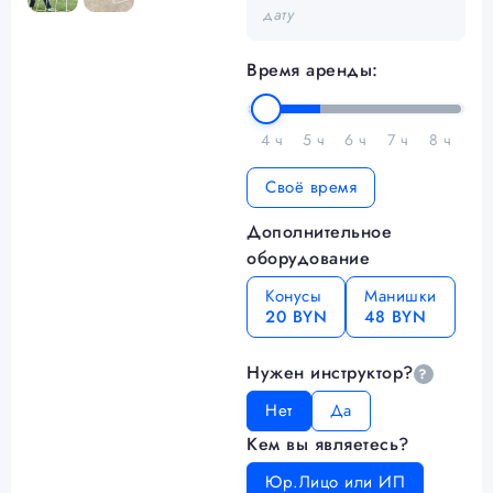
дату
Время аренды:
4 ч
5 ч
6 ч
7 ч
8 ч
Своё время
Дополнительное
оборудование
Конусы
Манишки
20 BYN
48 BYN
Нужен инструктор?
?
Нет
Да
Кем вы являетесь?
Юр.Лицо или ИП