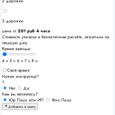
2 дорожки
3 дорожки
цена от
201
руб
4 часа
Стоимость указана в безналичном расчёте, актуальна на
текущую дату
Время аренды:
4 ч
5 ч
6 ч
7 ч
8 ч
Своё время
Нужен инструктор?
?
Нет
Да
Кем вы являетесь?
Юр.Лицо или ИП
Физ.Лицо
Добавить в смету