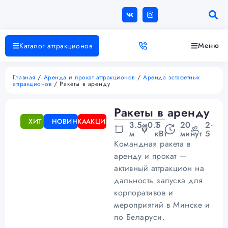
Меню
Каталог аттракционов
Главная
/
Аренда и прокат аттракционов
/
Аренда эстафетных
аттракционов
/ Ракеты в аренду
Ракеты в аренду
ХИТ
НОВИНКА
АКЦИЯ
3.5×0.5
1
20
2-
м
кВт
минут
5
Командная ракета в
аренду и прокат —
активный аттракцион на
дальность запуска для
корпоративов и
мероприятий в Минске и
по Беларуси.