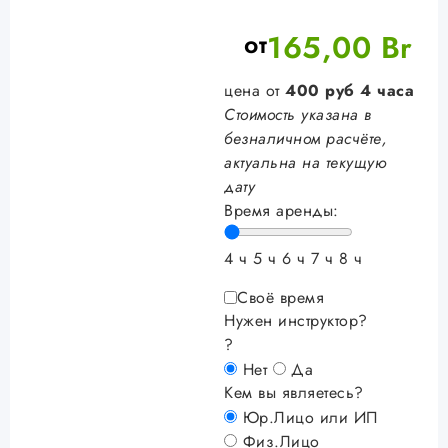
от
165,00
Br
цена от
400
руб
4 часа
Стоимость указана в
безналичном расчёте,
актуальна на текущую
дату
Время аренды:
4 ч
5 ч
6 ч
7 ч
8 ч
Своё время
Нужен инструктор?
?
Нет
Да
Кем вы являетесь?
Юр.Лицо или ИП
Физ.Лицо