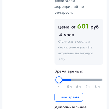
фестивалей и
мероприятий по
Беларуси.
601
цена от
руб
4 часа
Стоимость указана в
безналичном расчёте,
актуальна на текущую
дату
Время аренды:
4 ч
5 ч
6 ч
7 ч
8 ч
Своё время
Дополнительное