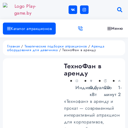
Меню
Каталог аттракционов
Главная
/
Тематические подборки аттракционов
/
Аренда
оборудования для девичника
/ ТехноФан в аренду
ТехноФан в
аренду
Индивидуально
0.5
20
1-
кВт
минут
2
«Технофан» в аренду и
прокат — современный
интерактивный аттракцион
для корпоративов,