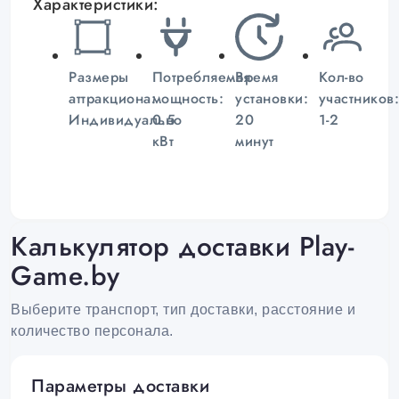
Характеристики:
Размеры
Потребляемая
Время
Кол-во
аттракциона:
мощность:
установки:
участников:
Индивидуально
0.5
20
1-2
кВт
минут
Калькулятор доставки Play-
Game.by
Выберите транспорт, тип доставки, расстояние и
количество персонала.
Параметры доставки