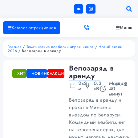
Меню
Каталог аттракционов
Главная
/
Тематические подборки аттракционов
/
Новый сезон
2026
/ Велозаряд в аренду
Велозаряд в
ХИТ
НОВИНКА
АКЦИЯ
аренду
2х2
0.3
Монтаж
2
м
кВт
40
минут
Велозаряд в аренду и
прокат в Минске с
выездом по Беларуси.
Командный тимбилдинг
на велотренажёрах, где
нужно накопить максимум