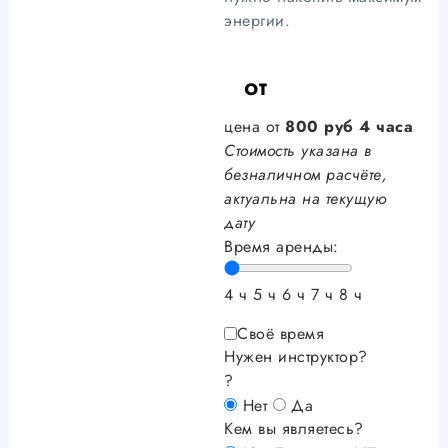
энергии.
от
цена от
800
руб
4 часа
Стоимость указана в
безналичном расчёте,
актуальна на текущую
дату
Время аренды:
4 ч
5 ч
6 ч
7 ч
8 ч
Своё время
Нужен инструктор?
?
Нет
Да
Кем вы являетесь?