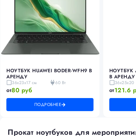
НОУТБУК HUAWEI BODER-WFH9 В
НОУТБУК 
АРЕНДУ
В АРЕНДУ
36х23х17 см
60 Вт
36х25х20
80 руб
121.6 
от
от
ПОДРОБНЕЕ
Прокат ноутбуков для мероприяти