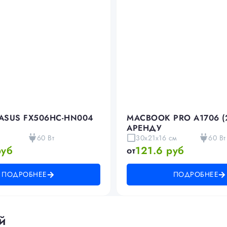
ASUS FX506HC-HN004
MACBOOK PRO A1706 (2
АРЕНДУ
60 Вт
30x21x16 см
60 Вт
руб
121.6 руб
от
ПОДРОБНЕЕ
ПОДРОБНЕЕ
й