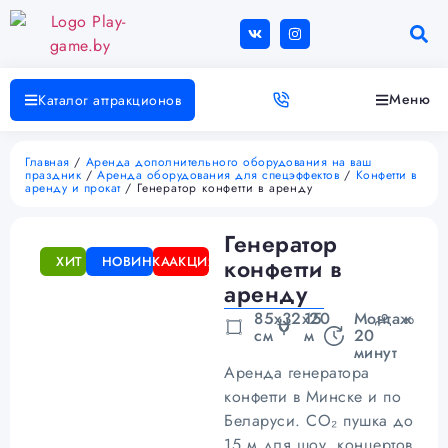
Меню
Каталог аттракционов
Главная
/
Аренда дополнительного оборудования на ваш
праздник
/
Аренда оборудования для спецэффектов
/
Конфетти в
аренду и прокат
/ Генератор конфетти в аренду
Генератор
ХИТ
НОВИНКА
АКЦИЯ
конфетти в
аренду
85х32х20
15
Монтаж
∞
см
м
20
минут
Аренда генератора
конфетти в Минске и по
Беларуси. CO₂ пушка до
15 м для шоу, концертов