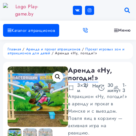
Меню
Каталог аттракционов
Главная
/
Аренда и прокат аттракционов
/
Прокат игровых зон и
аттракционов для детей
/ Аренда «Ну, погоди!»
Аренда «Ну,
погоди!»
3×2
30
1-
Нет
м
минут
3
Аттракцион «Ну, погоди!»
в аренду и прокат в
Минске и с выездом.
Ловля яиц в корзину —
активная игра на
реакцию.