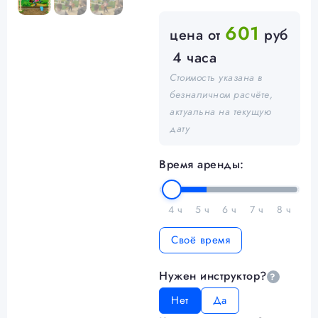
601
цена от
руб
4 часа
Стоимость указана в
безналичном расчёте,
актуальна на текущую
дату
Время аренды:
4 ч
5 ч
6 ч
7 ч
8 ч
Своё время
Нужен инструктор?
?
Нет
Да