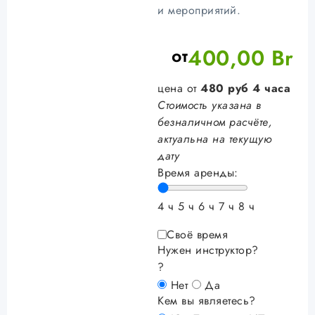
и мероприятий.
от
400,00
Br
цена от
480
руб
4 часа
Стоимость указана в
безналичном расчёте,
актуальна на текущую
дату
Время аренды:
4 ч
5 ч
6 ч
7 ч
8 ч
Своё время
Нужен инструктор?
?
Нет
Да
Кем вы являетесь?