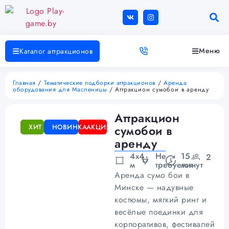
Меню
Каталог аттракционов
Главная
/
Тематические подборки аттракционов
/
Аренда
оборудования для Масленицы
/ Аттракцион сумобои в аренду
Аттракцион
ХИТ
НОВИНКА
АКЦИЯ
сумобои в
аренду
4х4
Не
15
2
м
требуется
минут
Аренда сумо бои в
Минске — надувные
костюмы, мягкий ринг и
весёлые поединки для
корпоративов, фестивалей