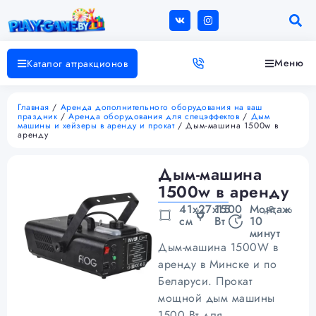
Меню
Каталог аттракционов
Главная
/
Аренда дополнительного оборудования на ваш
праздник
/
Аренда оборудования для спецэффектов
/
Дым
машины и хейзеры в аренду и прокат
/ Дым-машина 1500w в
аренду
Дым-машина
1500w в аренду
41х27х15
1500
Монтаж
∞
см
Вт
10
минут
Дым-машина 1500W в
аренду в Минске и по
Беларуси. Прокат
мощной дым машины
1500 Вт для