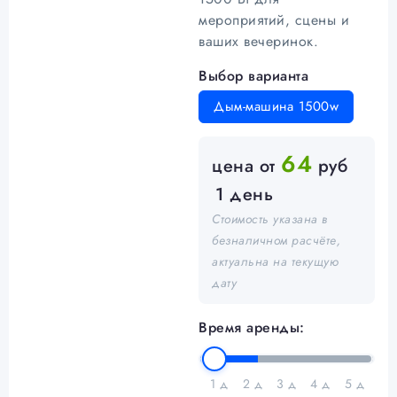
мероприятий, сцены и
ваших вечеринок.
Выбор варианта
Дым-машина 1500w
64
цена от
руб
1 день
Стоимость указана в
безналичном расчёте,
актуальна на текущую
дату
Время аренды:
1 д
2 д
3 д
4 д
5 д