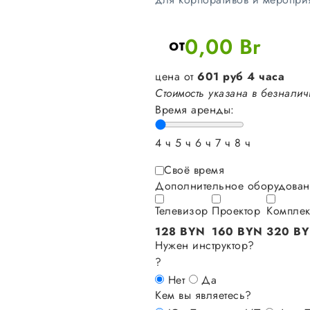
от
0,00
Br
цена от
601
руб
4 часа
Стоимость указана в безналич
Время аренды:
4 ч
5 ч
6 ч
7 ч
8 ч
Своё время
Дополнительное оборудован
Телевизор
Проектор
Комплек
128 BYN
160 BYN
320 B
Нужен инструктор?
?
Нет
Да
Кем вы являетесь?