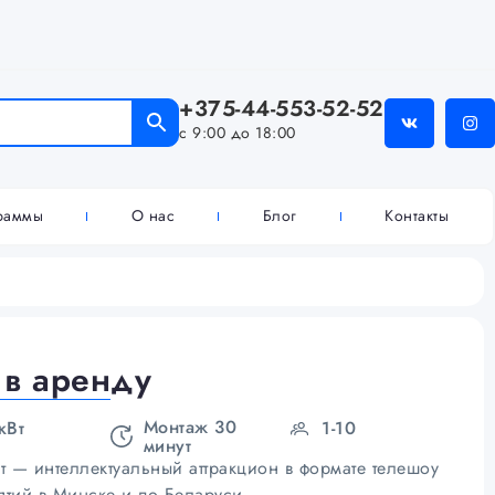
+375-44-553-52-52
с 9:00 до 18:00
граммы
О нас
Блог
Контакты
 в аренду
Монтаж 30
кВт
1-10
минут
т — интеллектуальный аттракцион в формате телешоу
ятий в Минске и по Беларуси.