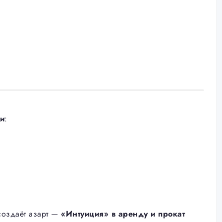
си
:
создаёт азарт —
«Интуиция» в аренду и прокат