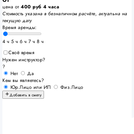
цена от
400
руб
4 часа
Стоимость указана в безналичном расчёте, актуальна на
текущую дату
Время аренды:
4 ч
5 ч
6 ч
7 ч
8 ч
Своё время
Нужен инструктор?
?
Нет
Да
Кем вы являетесь?
Юр.Лицо или ИП
Физ.Лицо
Добавить в смету