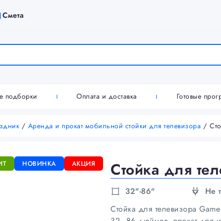
Смета
ие подборки
Оплата и доставка
Готовые про
аздник
/
Аренда и прокат мобильной стойки для телевизора
/ Сто
ИТ
НОВИНКА
АКЦИЯ
Стойка для те
32"-86"
Не 
Стойка для телевизора Game
32–86 дюймов, прокат для и