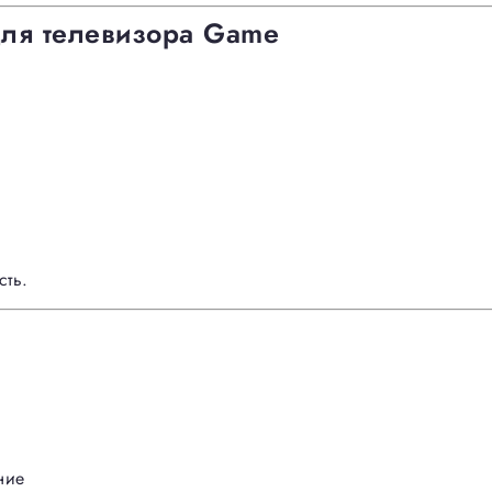
 для телевизора Game
сть.
ние