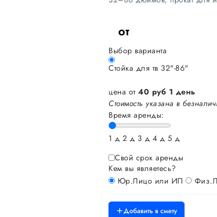
от
Выбор варианта
Стойка для тв 32"-86"
цена от
40
руб
1 день
Стоимость указана в безналич
Время аренды:
1 д
2 д
3 д
4 д
5 д
Свой срок аренды
Кем вы являетесь?
Юр.Лицо или ИП
Физ.
Добавить в смету