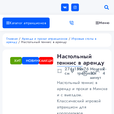
Меню
Каталог аттракционов
Главная
/
Аренда и прокат аттракционов
/
Игровые столы в
аренду
/ Настольный теннис в аренду
Настольный
ХИТ
НОВИНКА
АКЦИЯ
теннис в аренду
274х152х76
Не
Монтаж
2-
см
требуется
30
4
минут
Настольный теннис в
аренду и прокат в Минске
и с выездом.
Классический игровой
аттракцион для
корпоративов,