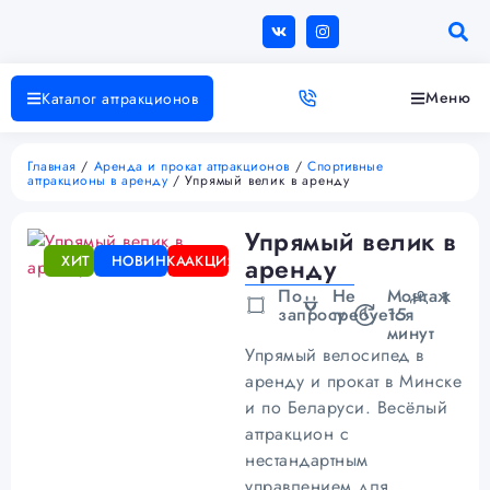
Меню
Каталог аттракционов
Главная
/
Аренда и прокат аттракционов
/
Спортивные
аттракционы в аренду
/ Упрямый велик в аренду
Упрямый велик в
ХИТ
НОВИНКА
АКЦИЯ
аренду
По
Не
Монтаж
1
запросу
требуется
15
минут
Упрямый велосипед в
аренду и прокат в Минске
и по Беларуси. Весёлый
аттракцион с
нестандартным
управлением для