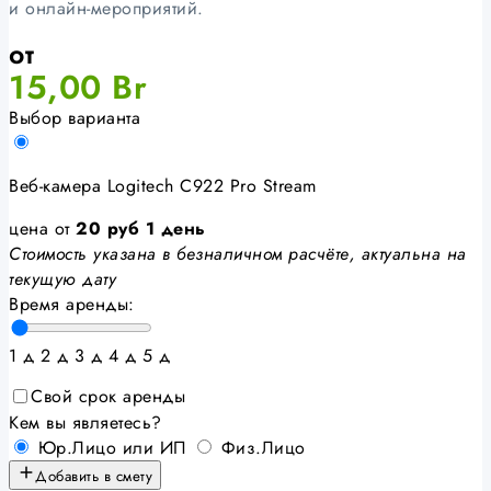
и онлайн-мероприятий.
от
15,00
Br
Выбор варианта
Веб-камера Logitech C922 Pro Stream
цена от
20
руб
1 день
Стоимость указана в безналичном расчёте, актуальна на
текущую дату
Время аренды:
1 д
2 д
3 д
4 д
5 д
Свой срок аренды
Кем вы являетесь?
Юр.Лицо или ИП
Физ.Лицо
Добавить в смету