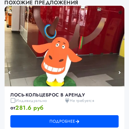
ПОХОЖИЕ ПРЕДЛОЖЕНИЯ
ЛОСЬ-КОЛЬЦЕБРОС В АРЕНДУ
Индивидуально
Не требуется
281.6 руб
от
ПОДРОБНЕЕ