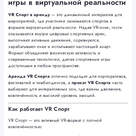
игры в виртуальной реальности
VR Спорт в аренду
— это динамичный интерактив для
мероприятий, где участники занимаются спортом в
формате виртуальной реальности. Надев VR-очки, гости
оказываются внутри цифровых спортивных арен,
выполняют активные движения, соревнуются,
зарабатывают очки и испытывают настоящий азарт.
Формат объединяет физическую активность и
современные технологии, делая спортивные игры
доступными в любом пространстве.
Аренда VR Спорта
отлично подходит для корпоративов,
фестивалей и тимбилдингов, а
прокат VR Спорта
часто
выбирают для интерактивных зон, где важны движение,
вовлечённость и высокий уровень эмоций.
Как работает VR Спорт
VR Спорт — это активный VR-формат с полной
вовлечённостью: