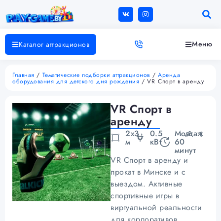
Меню
Каталог аттракционов
Главная
/
Тематические подборки аттракционов
/
Аренда
оборудования для детского дня рождения
/ VR Спорт в аренду
VR Спорт в
аренду
2х3
0.5
Монтаж
1
м
кВт
60
минут
VR Спорт в аренду и
прокат в Минске и с
выездом. Активные
спортивные игры в
виртуальной реальности
для корпоративов,