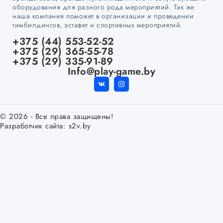
оборудования для разного рода мероприятий. Так же
наша компания поможет в организации и проведении
тимбилдингов, эстафет и спортивных мероприятий.
+375 (44) 553-52-52
+375 (29) 365-55-78
+375 (29) 335-91-89
Info@play-game.by
© 2026 - Все права защищены!
Разработчик сайта:
s2v.by