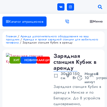
Меню
Каталог аттракционов
Главная
/
Аренда дополнительного оборудования на ваш
праздник
/
Аренда и прокат зарядной станции для мобильного
телефона
/ Зарядная станция Кубик в аренду
Зарядная
ХИТ
НОВИНКА
АКЦИЯ
станция Кубик в
аренду
30х30
150
Монтаж
8
см
Вт
10
устро
минут
Зарядная станция Кубик в
аренду в Минске и по
Беларуси. До 8 устройств
одновременно,